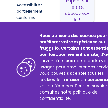
impact sur
Accessibilité :
le site,
partiellement
découvrez-
conforme
le !
Certificat
Fruggr
made with
♥
by Digital4Better
Nous utilisons des cookies pour
améliorer votre expérience sur
© 2026 Fruggr
fruggr.io. Certains sont essenti
bon fonctionnement du site
, d’a
servent à mieux comprendre vo
usages pour améliorer nos servic
Vous pouvez
accepter
tous les
cookies, les
refuser
ou
personnal
vos préférences. Pour en savoir p
consultez notre politique de
confidentialité.