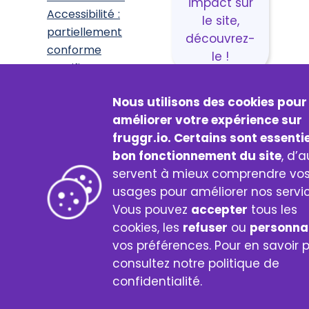
impact sur
Accessibilité :
le site,
partiellement
découvrez-
conforme
le !
Certificat
Fruggr
made with
♥
by Digital4Better
Nous utilisons des cookies pour
améliorer votre expérience sur
© 2026 Fruggr
fruggr.io. Certains sont essenti
bon fonctionnement du site
, d’a
servent à mieux comprendre vo
usages pour améliorer nos servic
Vous pouvez
accepter
tous les
cookies, les
refuser
ou
personnal
vos préférences. Pour en savoir p
consultez notre politique de
confidentialité.