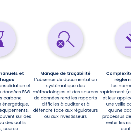
manuels et
Manque de traçabilité
Complexit
phages
L’absence de documentation
réglem
consolidation et
systématique des
Les norm
es données ESG
méthodologies et des sources
rapidement (ex.
ns carbone,
de données rend les rapports
et leur appli
énergétique,
difficiles à auditer et à
une veille c
 équipements,
défendre face aux régulateurs
qu’une ad
souvent sur des
ou aux investisseurs
processus de
 ou des outils
éviter les r
s, source
conf