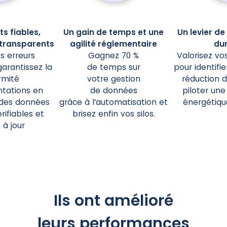
s fiables,
Un gain de temps et une
Un levier d
transparents
agilité réglementaire
du
es erreurs
Gagnez 70 %
Valorisez v
arantissez la
de temps sur
pour identifie
rmité
votre gestion
réduction d
tations en
de données
piloter une
 des données
grâce à l’automatisation et
énergétiqu
rifiables et
brisez enfin vos silos.
 à jour
Ils ont amélioré
leurs performances